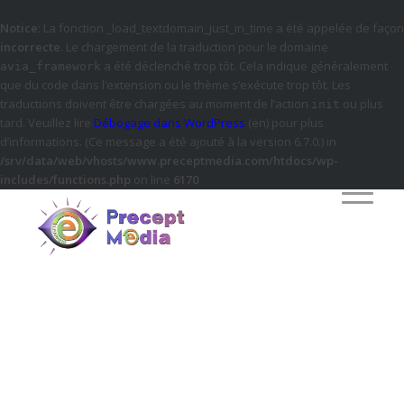
Notice
: La fonction _load_textdomain_just_in_time a été appelée de façon
incorrecte
. Le chargement de la traduction pour le domaine
a été déclenché trop tôt. Cela indique généralement
avia_framework
que du code dans l’extension ou le thème s’exécute trop tôt. Les
traductions doivent être chargées au moment de l’action
ou plus
init
tard. Veuillez lire
Débogage dans WordPress
(en) pour plus
d’informations. (Ce message a été ajouté à la version 6.7.0.) in
/srv/data/web/vhosts/www.preceptmedia.com/htdocs/wp-
includes/functions.php
on line
6170