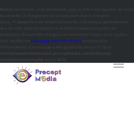
Notice
: La fonction _load_textdomain_just_in_time a été appelée de façon
incorrecte
. Le chargement de la traduction pour le domaine
a été déclenché trop tôt. Cela indique généralement
avia_framework
que du code dans l’extension ou le thème s’exécute trop tôt. Les
traductions doivent être chargées au moment de l’action
ou plus
init
tard. Veuillez lire
Débogage dans WordPress
(en) pour plus
d’informations. (Ce message a été ajouté à la version 6.7.0.) in
/srv/data/web/vhosts/www.preceptmedia.com/htdocs/wp-
includes/functions.php
on line
6170